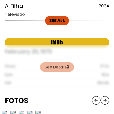
A
Filha
2024
Televisão
SEE ALL
Fedra,
Não
é
de
Pedra
2024
Teatro
February 20, 1970
Shoes
37 EU
See Details
Eyes
Blue
Hair
Blonde
FOTOS